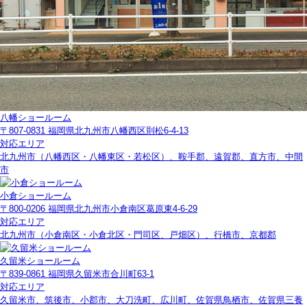
八幡ショールーム
〒807-0831 福岡県北九州市八幡西区則松6-4-13
対応エリア
北九州市（八幡西区・八幡東区・若松区）、鞍手郡、遠賀郡、直方市、中間
市
小倉ショールーム
〒800-0206 福岡県北九州市小倉南区葛原東4-6-29
対応エリア
北九州市（小倉南区・小倉北区・門司区、戸畑区）、行橋市、京都郡
久留米ショールーム
〒839-0861 福岡県久留米市合川町63-1
対応エリア
久留米市、筑後市、小郡市、大刀洗町、広川町、佐賀県鳥栖市、佐賀県三養