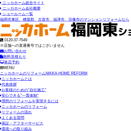
ニッカホーム総合サイト
ニッカホーム会社概要
ショールーム一覧
福岡市東区、糟屋郡、古賀市、福津市、宗像市のマンションリフォームなら
0120-37-7549
※店舗への直通番号ではございません
お問い合わせ
無料見積もり
来店予約
MENU
ニッカホームのリフォーム
NIKKA-HOME REFORM
ニッカホームとは
代表挨拶
お客様のための"自社施工"
安心できる"一貫体制"
理想のリフォームを実現するには
ニッカホームのリフォーム
リフォームの流れ
よくある質問
保証・アフターサービス
環境への取り組み