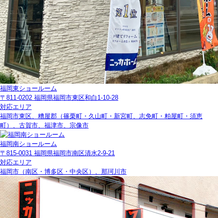
福岡東ショールーム
〒811-0202 福岡県福岡市東区和白1-10-28
対応エリア
福岡市東区、糟屋郡（篠栗町・久山町・新宮町、志免町・粕屋町・須恵
町）、古賀市、福津市、宗像市
福岡南ショールーム
〒815-0031 福岡県福岡市南区清水2-9-21
対応エリア
福岡市（南区・博多区・中央区）、那珂川市