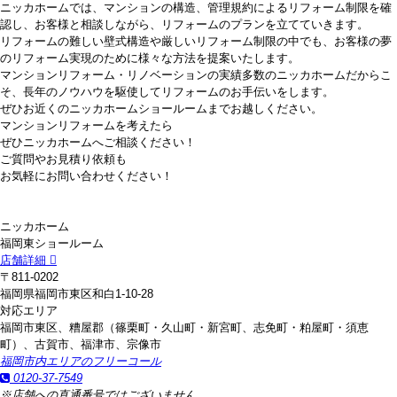
ニッカホームでは、マンションの構造、管理規約によるリフォーム制限を確
認し、お客様と相談しながら、リフォームのプランを立てていきます。
リフォームの難しい壁式構造や厳しいリフォーム制限の中でも、お客様の夢
のリフォーム実現のために様々な方法を提案いたします。
マンションリフォーム・リノベーションの実績多数のニッカホームだからこ
そ、長年のノウハウを駆使してリフォームのお手伝いをします。
ぜひお近くのニッカホームショールームまでお越しください。
マンションリフォームを考えたら
ぜひニッカホームへご相談ください！
ご質問やお見積り依頼も
お気軽にお問い合わせください！
ニッカホーム
福岡東ショールーム
店舗詳細
〒811-0202
福岡県福岡市東区和白1-10-28
対応エリア
福岡市東区、糟屋郡（篠栗町・久山町・新宮町、志免町・粕屋町・須恵
町）、古賀市、福津市、宗像市
福岡市内エリアのフリーコール
0120-37-7549
※店舗への直通番号ではございません