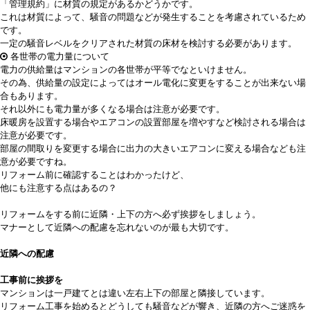
「管理規約」に材質の規定があるかどうかです。
これは材質によって、騒音の問題などが発生することを考慮されているため
です。
一定の騒音レベルをクリアされた材質の床材を検討する必要があります。
各世帯の電力量について
電力の供給量はマンションの各世帯が平等でなといけません。
その為、供給量の設定によってはオール電化に変更をすることが出来ない場
合もあります。
それ以外にも電力量が多くなる場合は注意が必要です。
床暖房を設置する場合やエアコンの設置部屋を増やすなど検討される場合は
注意が必要です。
部屋の間取りを変更する場合に出力の大きいエアコンに変える場合なども注
意が必要ですね。
リフォーム前に確認することはわかったけど、
他にも注意する点はあるの？
リフォームをする前に近隣・上下の方へ必ず挨拶をしましょう。
マナーとして近隣への配慮を忘れないのが最も大切です。
近隣への配慮
工事前に挨拶を
マンションは一戸建てとは違い左右上下の部屋と隣接しています。
リフォーム工事を始めるとどうしても騒音などが響き、近隣の方へご迷惑を