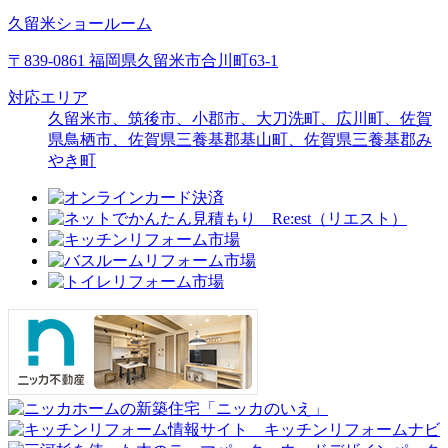
久留米ショールーム
〒839-0861 福岡県久留米市合川町63-1
対応エリア
久留米市、筑後市、小郡市、大刀洗町、広川町、佐賀
県鳥栖市、佐賀県三養基郡基山町、佐賀県三養基郡み
やき町