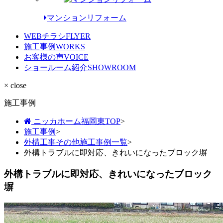
マンションリフォーム
WEBチラシ
FLYER
施工事例
WORKS
お客様の声
VOICE
ショールーム紹介
SHOWROOM
× close
施工事例
ニッカホーム福岡東TOP
>
施工事例
>
外構工事その他施工事例一覧
>
外構トラブルに即対応、きれいになったブロック塀
外構トラブルに即対応、きれいになったブロック
塀