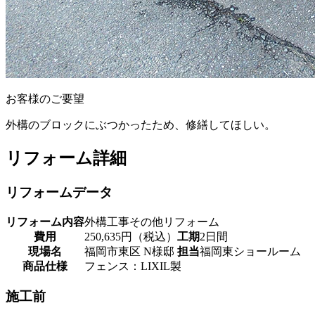
お客様のご要望
外構のブロックにぶつかったため、修繕してほしい。
リフォーム詳細
リフォームデータ
リフォーム内容
外構工事その他リフォーム
費用
250,635円（税込）
工期
2日間
現場名
福岡市東区 N様邸
担当
福岡東ショールーム
商品仕様
フェンス：LIXIL製
施工前