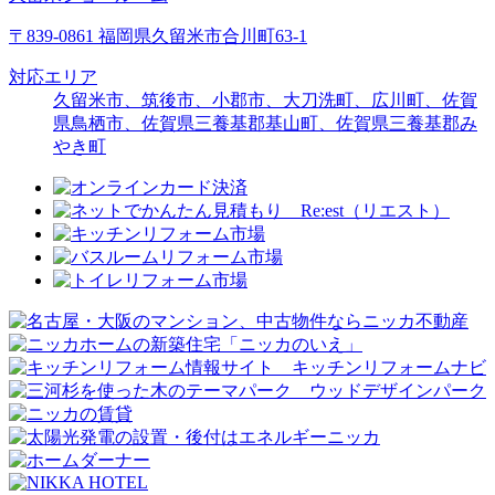
〒839-0861 福岡県久留米市合川町63-1
対応エリア
久留米市、筑後市、小郡市、大刀洗町、広川町、佐賀
県鳥栖市、佐賀県三養基郡基山町、佐賀県三養基郡み
やき町