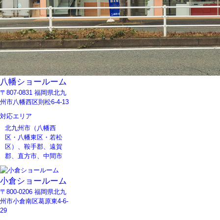
八幡ショールーム
〒807-0831 福岡県北九
州市八幡西区則松6-4-13
対応エリア
北九州市（八幡西
区・八幡東区・若松
区）、鞍手郡、遠賀
郡、直方市、中間市
小倉ショールーム
〒800-0206 福岡県北九
州市小倉南区葛原東4-6-
29