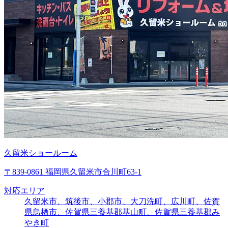
久留米ショールーム
〒839-0861 福岡県久留米市合川町63-1
対応エリア
久留米市、筑後市、小郡市、大刀洗町、広川町、佐賀
県鳥栖市、佐賀県三養基郡基山町、佐賀県三養基郡み
やき町